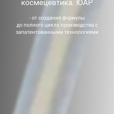
космецевтика. ЮАР
- от создания формулы
до полного цикла производства с
запатентованными технологиями