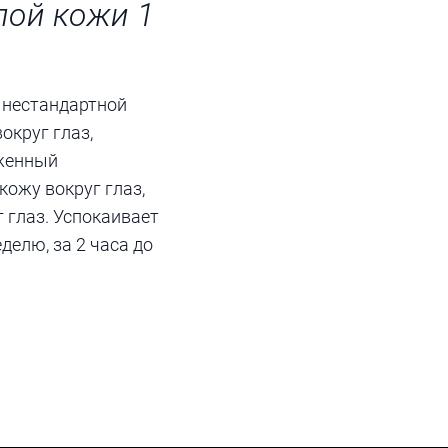
лой кожи 1
и нестандартной
круг глаз,
аженный
ожу вокруг глаз,
г глаз. Успокаивает
делю, за 2 часа до