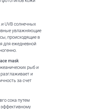
 и фототипов кожи
 и UVB солнечных
тивные увлажняющие
сы, происходящие в
ся для ежедневной
ногенно.
face mask
океанических рыб и
: разглаживает и
ичность за счет
вго сока путем
е эффективному