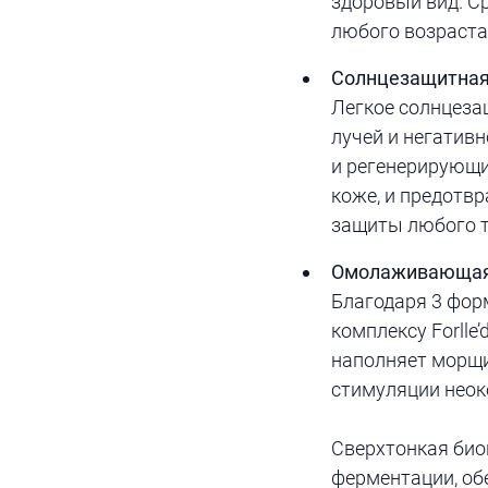
здоровый вид. Ср
любого возраста
Солнцезащитная 
Легкое солнцеза
лучей и негати
и регенерирующи
коже, и предотв
защиты любого т
Омолаживающая м
Благодаря 3 фор
комплексу Forlle
наполняет морщи
стимуляции неок
Сверхтонкая био
ферментации, об