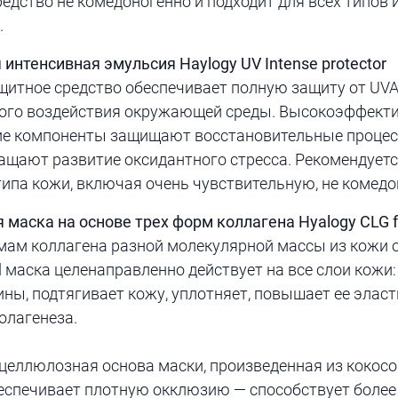
едство не комедоногенно и подходит для всех типов
.
интенсивная эмульсия Haylogy UV Intense protector
щитное средство обеспечивает полную защиту от UVA
вного воздействия окружающей среды. Высокоэффек
е компоненты защищают восстановительные процес
ращают развитие оксидантного стресса. Рекомендует
ипа кожи, включая очень чувствительную, не комедо
аска на основе трех форм коллагена Hyalogy CLG 
мам коллагена разной молекулярной массы из кожи 
’d маска целенаправленно действует на все слои кожи
ны, подтягивает кожу, уплотняет, повышает ее эласт
олагенеза.
целлюлозная основа маски, произведенная из кокосо
еспечивает плотную окклюзию — способствует боле