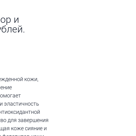
ор и
ублей.
ежденной кожи,
ление
помогает
 и эластичность
антиоксидантной
тво для завершения
щая коже сияние и