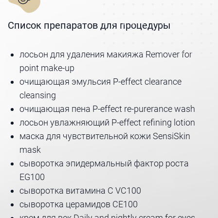
Список препаратов для процедуры
лосьон для удаления макияжа Remover for
point make-up
очищающая эмульсия P-effect clearance
cleansing
очищающая пена P-effect re-purerance wash
лосьон увлажняющий P-effect refining lotion
маска для чувствительной кожи SensiSkin
mask
сыворотка эпидермальный фактор роста
EG100
сыворотка витамина С VC100
сыворотка церамидов CE100
крем для век Daily and nightly cream for eyes