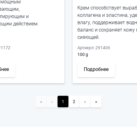
т мощным
Крем способствует выра
вающим,
коллагена и эластина, уд
улирующим и
влагу, поддерживает вод
щим действием.
баланс и сохраняет кожу 
сияющей.
21172
Артикул:
291406
100
g
бнее
Подробнее
«
‹
1
2
›
»