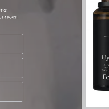
отки
сти кожи.