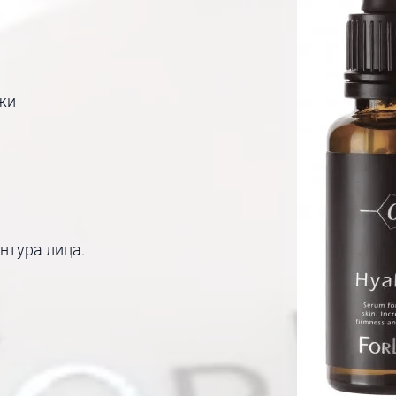
жи
нтура лица.