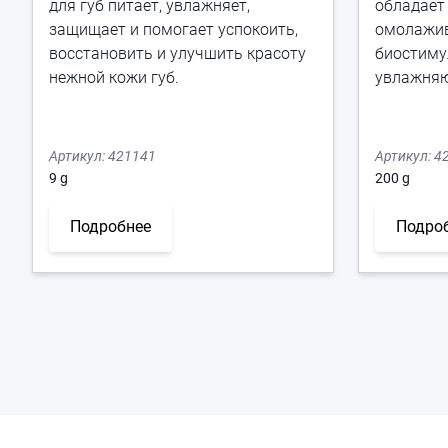
для губ питает, увлажняет,
обладае
защищает и помогает успокоить,
омолажи
восстановить и улучшить красоту
биостим
нежной кожи губ.
увлажняю
Артикул:
421141
Артикул:
4
9
g
200
g
Подробнее
Подро